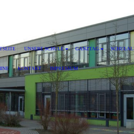
TSEITE
UNSERE SCHULE
GANZTAG
SCHULAL
INE
KONTAKT
IMPRESSUM