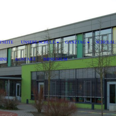
TSEITE
UNSERE SCHULE
GANZTAG
SCHULAL
INE
KONTAKT
IMPRESSUM