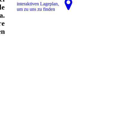
interaktiven La­ge­plan,
le
um zu uns zu finden
a.
re
en