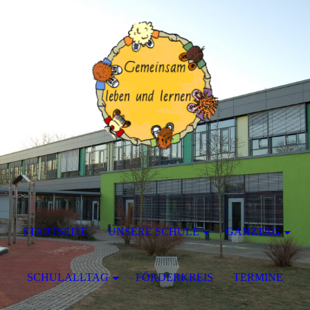
STARTSEITE
UNSERE SCHULE
GANZTAG
SCHULALLTAG
FÖRDERKREIS
TERMINE