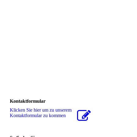
IMG_0249-225x300
Kontaktformular
Klicken Sie hier um zu unserem
Kon­takt­for­mu­lar zu kommen