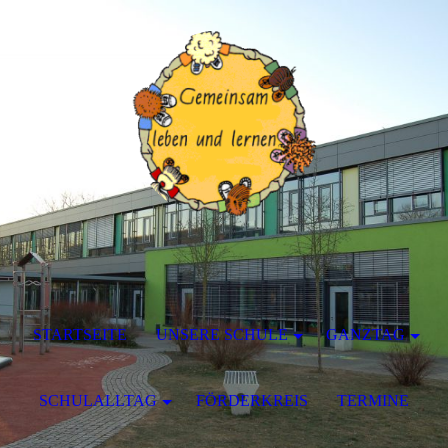
STARTSEITE
UNSERE SCHULE
GANZTAG
SCHULALLTAG
FÖRDERKREIS
TERMINE