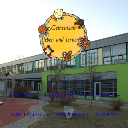
STARTSEITE
UNSERE SCHULE
GANZTAG
SCHULALLTAG
FÖRDERKREIS
TERMINE