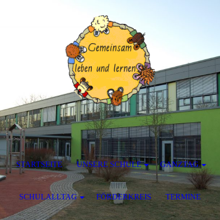
STARTSEITE
UNSERE SCHULE
GANZTAG
SCHULALLTAG
FÖRDERKREIS
TERMINE